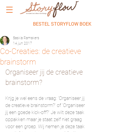
BESTEL STORYFLOW BOEK
Saskia Ramakers
14 jun 2017
Co-Creaties: de creatieve
brainstorm
Organiseer jij de creatieve 
brainstorm?
Krijg je wel eens de vraag: ’Organiseer jij 
de creatieve brainstorm?’ of ‘Organiseer 
jij een goede kick-off?’ Je wilt deze taak 
oppakken maar je staat zelf niet graag 
voor een groep. Wij nemen je deze taak 