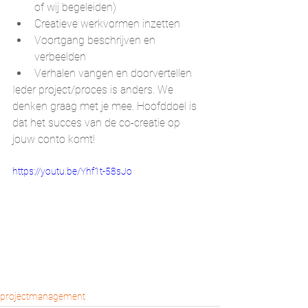
of wij begeleiden)
Creatieve werkvormen inzetten
Voortgang beschrijven en 
verbeelden
Verhalen vangen en doorvertellen
Ieder project/proces is anders. We 
denken graag met je mee. Hoofddoel is 
dat het succes van de co-creatie op 
jouw conto komt!
https://youtu.be/Yhf1t-58sJo
projectmanagement