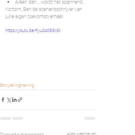
Alleen dan… wordt het spannend…
Kortom; Ben de scenarioschrijver van 
jullie eigen toekomstverhaal!
https://youtu.be/Fyu04053k3k
Storytelling
training
Alles weergeven
Recente blogposts