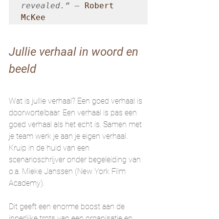
revealed.” – 
Robert 
McKee
Jullie verhaal in woord en 
beeld
Wat is jullie verhaal? Een goed verhaal is 
doorwortelbaar. Een verhaal is pas een 
goed verhaal als het echt is. Samen met 
je team werk je aan je eigen verhaal. 
Kruip in de huid van een 
scenarioschrijver onder begeleiding van 
o.a. Mieke Janssen (New York Film 
Academy). 
Dit geeft een enorme boost aan de 
innerlijke trots van een organisatie en 