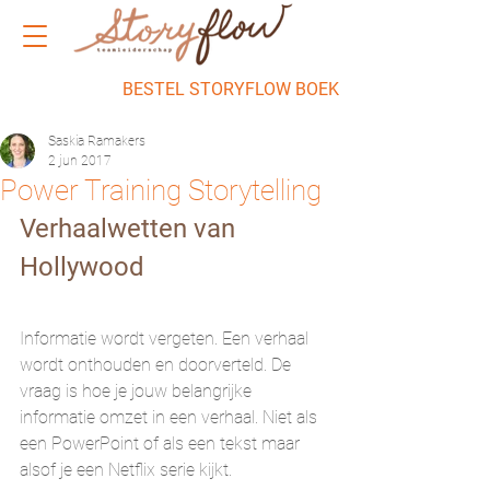
BESTEL STORYFLOW BOEK
Saskia Ramakers
2 jun 2017
Power Training Storytelling
Verhaalwetten van 
Hollywood
Informatie wordt vergeten. Een verhaal 
wordt onthouden en doorverteld. De 
vraag is hoe je jouw belangrijke 
informatie omzet in een verhaal. Niet als 
een PowerPoint of als een tekst maar 
alsof je een Netflix serie kijkt.