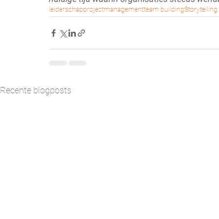
leiderschap
projectmanagement
team building
Storytelling
Recente blogposts